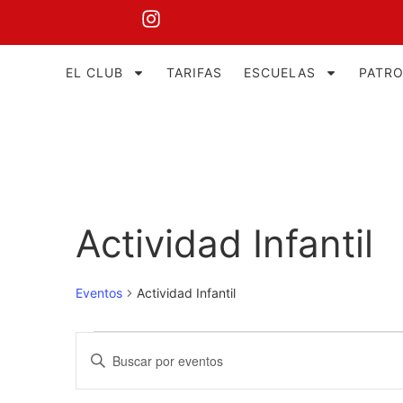
EL CLUB
TARIFAS
ESCUELAS
PATR
Actividad Infantil
Eventos
Actividad Infantil
Navegación
Introduce
la
de
palabra
clave.