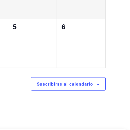
0
0
5
6
eventos,
eventos,
Suscribirse al calendario