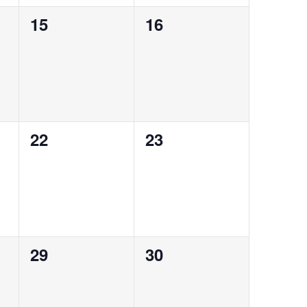
0
0
15
16
eventos,
eventos,
0
0
22
23
eventos,
eventos,
0
0
29
30
eventos,
eventos,