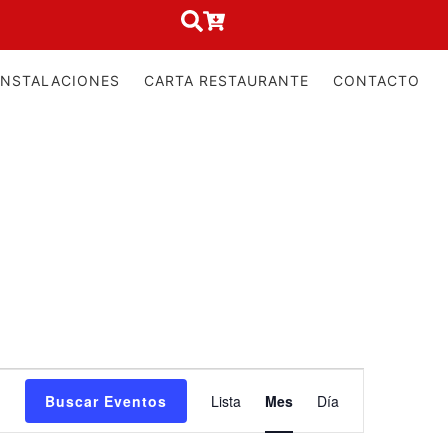
INSTALACIONES
CARTA RESTAURANTE
CONTACTO
Navegación
Buscar Eventos
Lista
Mes
Día
de