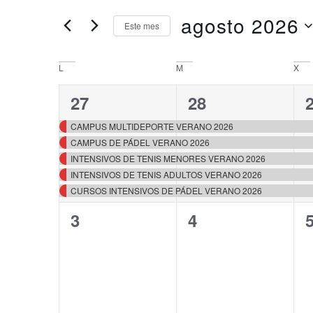
Busca
búsqueda
Eventos
agosto 2026
para
Este mes
y
la
Selecciona
palabra
la
vistas
clave.
fecha.
Calendario
L
M
X
de
de
5
5
27
28
Eventos
Eventos
eventos,
eventos,
e
CAMPUS MULTIDEPORTE VERANO 2026
CAMPUS DE PÁDEL VERANO 2026
INTENSIVOS DE TENIS MENORES VERANO 2026
INTENSIVOS DE TENIS ADULTOS VERANO 2026
CURSOS INTENSIVOS DE PÁDEL VERANO 2026
0
0
3
4
eventos,
eventos,
e