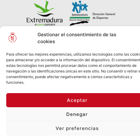
Gestionar el consentimiento de las
cookies
© REAL CLUB DE
2026
Política de Privacidad
TENIS
Para ofrecer las mejores experiencias, utilizamos tecnologías como las cook
CABEZARRUBIA
Información Legal
Política
para almacenar y/o acceder a la información del dispositivo. El consentimien
de Cookies
estas tecnologías nos permitirá procesar datos como el comportamiento de
navegación o las identificaciones únicas en este sitio. No consentir o retirar e
consentimiento, puede afectar negativamente a ciertas características y
funciones.
Aceptar
Denegar
Ver preferencias