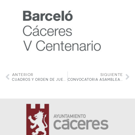
ANTERIOR
SIGUIENTE
CUADROS Y ORDEN DE JUEGO. PRUEBA DEL CIRCUITO NACIONAL TIGERS TENNIS TOUR DEL 2 AL 6 DE MARZO EN EL REAL CLUB DE TENIS CABEZARRUBIA
CONVOCATORIA ASAMBLEA ORDINARIA. 21 DE MARZO 2022