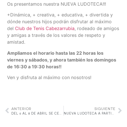
Os presentamos nuestra NUEVA LUDOTECA!!!
+Dinámica, + creativa, + educativa, + divertida y
dónde nuestros hijos podrán disfrutar al máximo
del
Club de Tenis Cabezarrubia
, rodeado de amigos
y amigas a través de los valores de respeto y
amistad.
Ampliamos el horario hasta las 22 horas los
viernes y sábados, y ahora también los domingos
de 16:30 a 19:30 horas!!
Ven y disfruta al máximo con nosotros!
ANTERIOR
SIGUIENTE
DEL 6 AL 8 DE ABRIL SE CELEBRARÁ EN LAS INSTALACIONES DEPORTIVAS DEL C.T. CABEZARRUBIA LA CUARTA PRUEBA DEL CIRCUITO BURGER KING «TROFEO NEUMÁTICOS CONTIÑAS BESTDRIVE» 2018.
NUEVA LUDOTECA A PARTIR DEL 16 DE MARZO