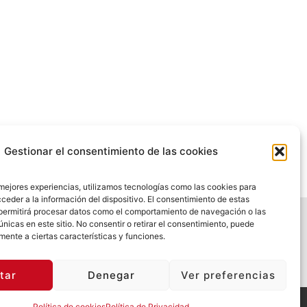
.
SIGUIENTE
Gestionar el consentimiento de las cookies
CONCILIOTECA DE CARNAVAL · 16 Y 17 DE FEBRERO
 mejores experiencias, utilizamos tecnologías como las cookies para
ceder a la información del dispositivo. El consentimiento de estas
permitirá procesar datos como el comportamiento de navegación o las
únicas en este sitio. No consentir o retirar el consentimiento, puede
mente a ciertas características y funciones.
tar
Denegar
Ver preferencias
Política de cookies
Política de Privacidad