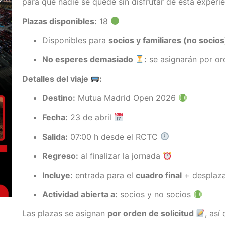
para que nadie se quede sin disfrutar de esta experi
Plazas disponibles:
18
Disponibles para
socios y familiares (no socio
No esperes demasiado
:
se asignarán por ord
Detalles del viaje
:
Destino:
Mutua Madrid Open 2026
Fecha:
23 de abril
Salida:
07:00 h desde el RCTC
Regreso:
al finalizar la jornada
Incluye:
entrada para el
cuadro final
+ desplaz
Actividad abierta a:
socios y no socios
Las plazas se asignan
por orden de solicitud
, así