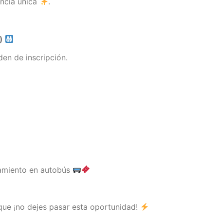
encia única
.
s)
en de inscripción.
amiento en autobús
 que ¡no dejes pasar esta oportunidad!