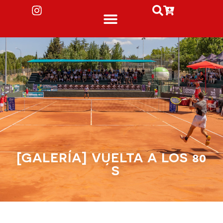
[GALERÍA] VUELTA A LOS 80
´S