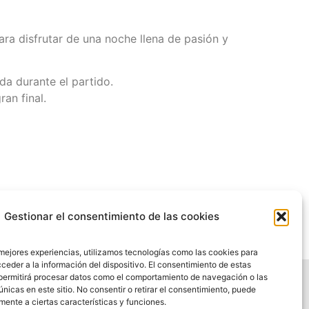
ara disfrutar de una noche llena de pasión y
da durante el partido.
an final.
SIGUIENTE
Gestionar el consentimiento de las cookies
JUDEX A EN EL REAL CLUB DE TENIS CABEZARRUBIA!*
 mejores experiencias, utilizamos tecnologías como las cookies para
ceder a la información del dispositivo. El consentimiento de estas
permitirá procesar datos como el comportamiento de navegación o las
únicas en este sitio. No consentir o retirar el consentimiento, puede
mente a ciertas características y funciones.