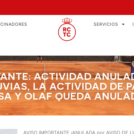
OCINADORES
SERVICIOS
TANTE: ACTIVIDAD ANULAD
UVIAS, LA ACTIVIDAD DE 
SA Y OLAF QUEDA ANULA
AVISO IMPORTANTE ¡ANULADA por AVISO DE L