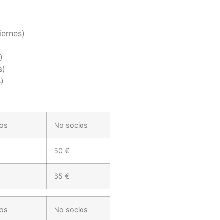
iernes)
)
s)
s)
ios
No socios
€
50 €
€
65 €
ios
No socios