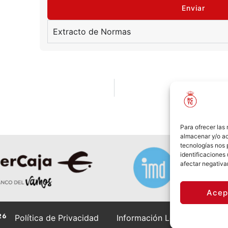
Enviar
Extracto de Normas
INTENS
Para ofrecer las
almacenar y/o ac
tecnologías nos 
identificaciones 
afectar negativa
Acep
26
Política de Privacidad
Información Legal
Políti