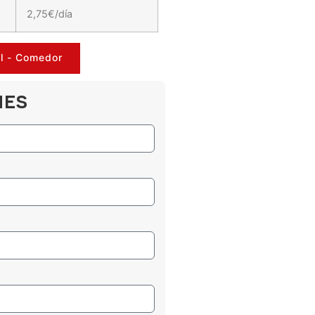
2,75€/día
al - Comedor
NES