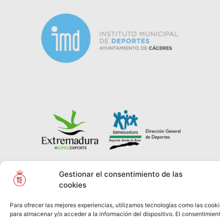
Gestionar el consentimiento de las
© REAL CLUB DE
2026
Política de Privacidad
cookies
TENIS
CABEZARRUBIA
Información Legal
Política
Para ofrecer las mejores experiencias, utilizamos tecnologías como las cook
de Cookies
para almacenar y/o acceder a la información del dispositivo. El consentimien